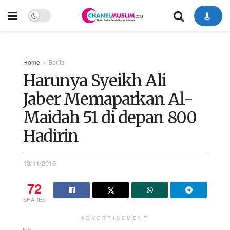
Home
Berita
Harunya Syeikh Ali
Jaber Memaparkan Al-
Maidah 51 di depan 800
Hadirin
13/11/2016
72
SHARES
ADVERTISEMENT