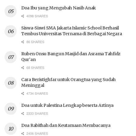
Doa Ibu yang Mengubah Nasib Anak
4098 SHARES
Siswa-Siswi SMA Jakarta Islamic School Berhasil
Tembus Universitas Ternama di Berbagai Negara
86 SHARES
Ruben Onsu Bangun Masjid dan Asrama Tahfidz
Qur’an
68 SHARES
Cara Beristighfar untuk Orangtua yang Sudah
Meninggal
4734 SHARES
Doa untuk Palestina Lengkap beserta Artinya
2333 SHARES
Doa Rabithah dan Keutamaan Membacanya
2406 SHARES