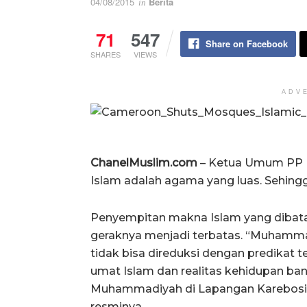
04/08/2015
Berita
in
71
547
Share on Facebook
SHARES
VIEWS
ADV
ChanelMuslim.com
– Ketua Umum PP 
Islam adalah agama yang luas. Sehingga
Penyempitan makna Islam yang dibat
geraknya menjadi terbatas. “Muhammad
tidak bisa direduksi dengan predikat te
umat Islam dan realitas kehidupan b
Muhammadiyah di Lapangan Karebosi, M
resminya.