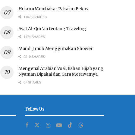
Hukum Membakar Pakaian Bekas
11673 SHARES
Ayat Al-Qur’an tentang Traveling
1174 SHARES
Mandi Junub Menggunakan Shower
5219 SHARES
Mengenal Arabian Voal, Bahan Hijab yang
Nyaman Dipakai dan Cara Merawatnya
67 SHARES
Follow Us