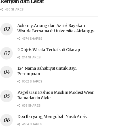
Renyah dan Lezat
485 SHARES
Ashanty, Anang dan Azriel Rayakan
Wisuda Bersama di Universitas Airlangga
4374 SHARES
5 Objek Wisata Terbaik di Cilacap
214 SHARES
124 Nama Sahabiyat untuk Bayi
Perempuan
9062 SHARES
Pagelaran Fashion Muslim Modest Wear
Ramadan in Style
639 SHARES
Doa Ibu yang Mengubah Nasib Anak
4104 SHARES