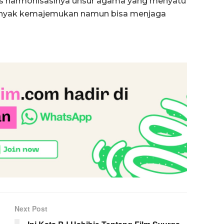
as harmonisasinya unsur agama yang menyatu
banyak kemajemukan namun bisa menjaga
Next Post