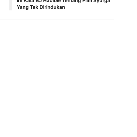
Ini Kata BJ Habibie Tentang Film Syurga
Yang Tak Dirindukan