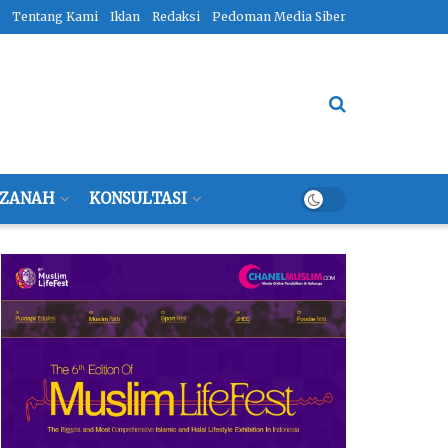
Tentang Kami
Iklan
Redaksi
Pedoman Media Siber
ZANAH
KONSULTASI