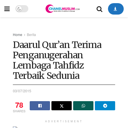
Home
Berita
Daarul Qur’an Terima
Penganugerahan
Lembaga Tahfidz
Terbaik Sedunia
03/07/2015
78
SHARES
ADVERTISEMENT