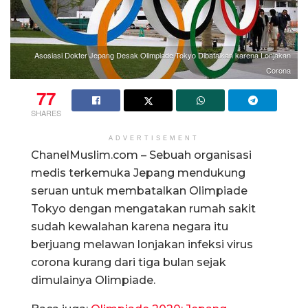
Asosiasi Dokter Jepang Desak Olimpiade Tokyo Dibatalkan karena Lonjakan
Corona
77
SHARES
ADVERTISEMENT
ChanelMuslim.com – Sebuah organisasi
medis terkemuka Jepang mendukung
seruan untuk membatalkan Olimpiade
Tokyo dengan mengatakan rumah sakit
sudah kewalahan karena negara itu
berjuang melawan lonjakan infeksi virus
corona kurang dari tiga bulan sejak
dimulainya Olimpiade.