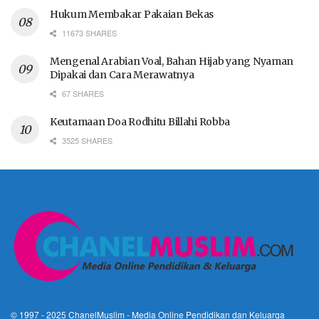
Hukum Membakar Pakaian Bekas
11673 SHARES
Mengenal Arabian Voal, Bahan Hijab yang Nyaman
Dipakai dan Cara Merawatnya
67 SHARES
Keutamaan Doa Rodhitu Billahi Robba
3525 SHARES
© 1997 - 2025
ChanelMuslim
- Media Online Pendidikan dan Keluarga