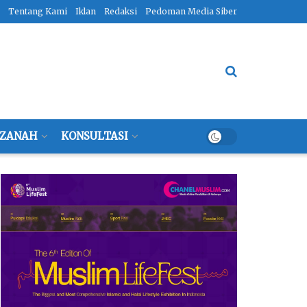
Tentang Kami
Iklan
Redaksi
Pedoman Media Siber
ZANAH
KONSULTASI