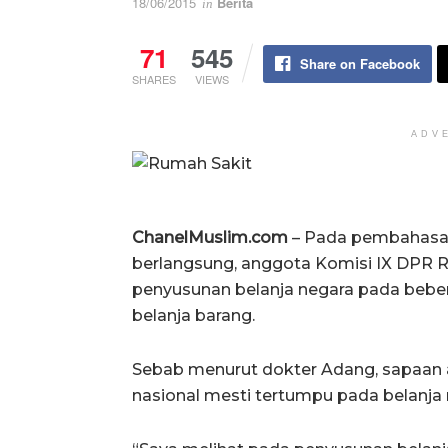
18/06/2015
Berita
in
71
545
Share on Facebook
SHARES
VIEWS
ADV
ChanelMuslim.com
– Pada pembahasan
berlangsung, anggota Komisi IX DPR RI
penyusunan belanja negara pada beb
belanja barang.
Sebab menurut dokter Adang, sapaan 
nasional mesti tertumpu pada belanja