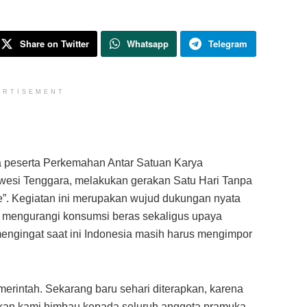
Share on Twitter
Whatsapp
Telegram
ERTISEMENT
a peserta Perkemahan Antar Satuan Karya
awesi Tenggara, melakukan gerakan Satu Hari Tanpa
e”. Kegiatan ini merupakan wujud dukungan nyata
 mengurangi konsumsi beras sekaligus upaya
gingat saat ini Indonesia masih harus mengimpor
merintah. Sekarang baru sehari diterapkan, karena
 akan kami himbau kepada seluruh anggota pramuka