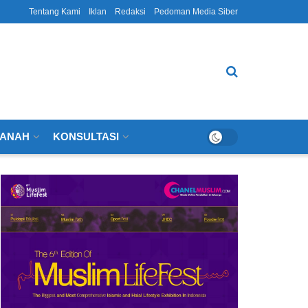
Tentang Kami
Iklan
Redaksi
Pedoman Media Siber
ANAH
KONSULTASI