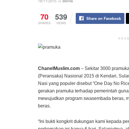
18/11/2015
Berita
in
70
539
Share on Facebook
SHARES
VIEWS
ADV
ChanelMuslim.com
– Sekitar 3000 pramuk
(Peransaka) Nasional 2015 di Kendari, Sul
Nasi yang populer disebut “One Day No Ric
gerakan pramuka terhadap pemerintah guna
mewujudkan program swasembada beras, men
beras.
“Ini bukti kongkrit dukungan kami kepada pe
perkemahan ini hanya 6 hari. Selanjutnya,