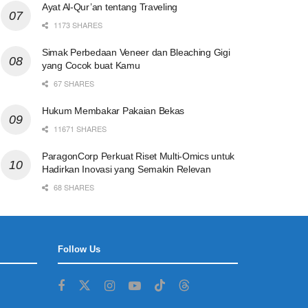
Ayat Al-Qur’an tentang Traveling
1173 SHARES
Simak Perbedaan Veneer dan Bleaching Gigi
yang Cocok buat Kamu
67 SHARES
Hukum Membakar Pakaian Bekas
11671 SHARES
ParagonCorp Perkuat Riset Multi-Omics untuk
Hadirkan Inovasi yang Semakin Relevan
68 SHARES
Follow Us