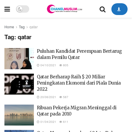
Home
Tag
qatar
Tag:
qatar
Puluhan Kandidat Perempuan Bertarug
dalam Pemilu Qatar
04/10/2021
805
Qatar Berharap Raih $ 20 Miliar
Peningkatan Ekonomi dari Piala Dunia
2022
20/06/2021
587
Ribuan Pekerja Migran Meninggal di
Qatar pada 2010
01/04/2021
611